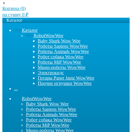
×
Корзина (
0
)
на сумму
0
₽
Каталог
Каталог
RobotWowWee
Baby Shark Wow Wee
Роботы Sapiens WowWee
Роботы Animals WowWee
Робот собака WowWee
Роботы MiP WowWee
Мини-роботы WowWee
Электрокидс
Гитары Paper Jamz WowWee
Прочие игрушки WowWee
...
RobotWowWee
Baby Shark Wow Wee
Роботы Sapiens WowWee
Роботы Animals WowWee
Робот собака WowWee
Роботы MiP WowWee
Мини-роботы WowWee