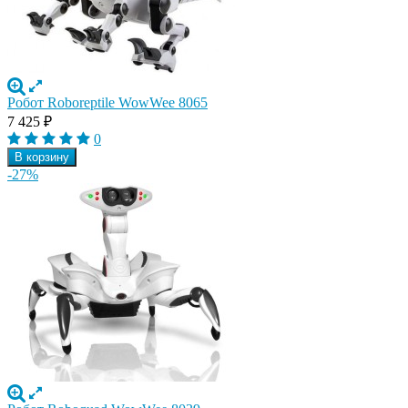
Робот Roboreptile WowWee 8065
7 425
₽
0
В корзину
-27%