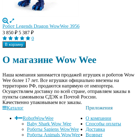
Робот Legends Dragon WowWee 3956
3 850
₽
5 387
₽
0
В корзину
О магазине Wow Wee
Наша компания занимается продажей игрушек и роботов Wow
Wee более 17 лет. Все игрушки официально ввезены на
территорию РФ, продаются напрямую от импортера.
Осуществляем доставку по всей стране, отправляем заказы в
пункты самовывоза СДЭК и Почтой России.
Качественно упаковываем все заказы.
Каталог
Приложения
RobotWowWee
О компании
Baby Shark Wow Wee
Способы оплаты
Роботы Sapiens WowWee
Доставка
Роботы Animals WowWee
Возврат