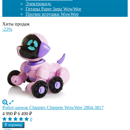
Электрокидс
Гитары Paper Jamz WowWee
Прочие игрушки WowWee
Хиты продаж
-23%
Робот-щенок Chippies Chippete WowWee 2804-3817
4 990
₽
6 490
₽
0
В корзину