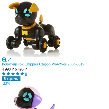
Робот-щенок Chippies Chippo WowWee 2804-3819
4 990
₽
6 490
₽
0
В корзину
-23%