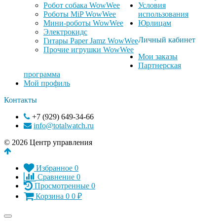
Робот собака WowWee
Условия
Роботы MiP WowWee
использования
Мини-роботы WowWee
Юрлицам
Электрокидс
Личный кабинет
Гитары Paper Jamz WowWee
Прочие игрушки WowWee
Мои заказы
Партнерская
программа
Мой профиль
Контакты
+7 (929) 649-34-66
info@totalwatch.ru
© 2026 Центр управления
Избранное
0
Сравнение
0
Просмотренные
0
Корзина
0
0
₽