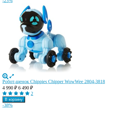
-23%
Робот-щенок Chippies Chipper WowWee 2804-3818
4 990
₽
6 490
₽
2
В корзину
-38%