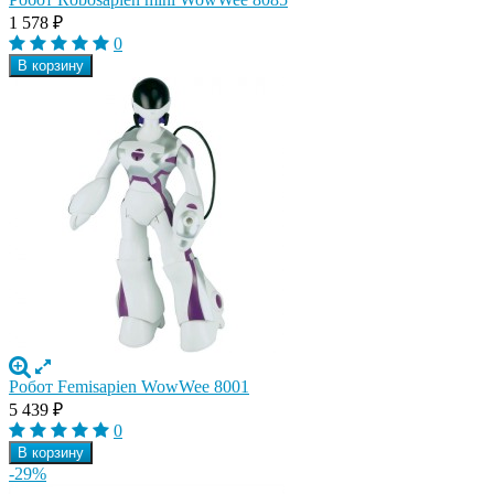
1 578
₽
0
В корзину
Робот Femisapien WowWee 8001
5 439
₽
0
В корзину
-29%