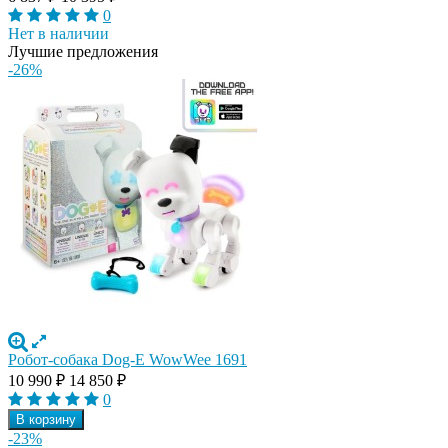
0
Нет в наличии
Лучшие предложения
-26%
Робот-собака Dog-E WowWee 1691
10 990
₽
14 850
₽
0
В корзину
-23%