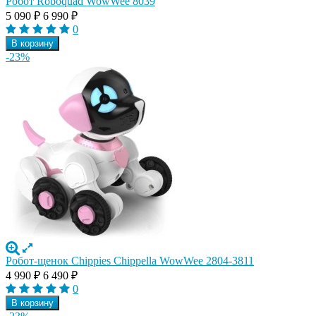
Робот Roboquad WowWee 8039
5 090
₽
6 990
₽
0
В корзину
-23%
Робот-щенок Chippies Chippella WowWee 2804-3811
4 990
₽
6 490
₽
0
В корзину