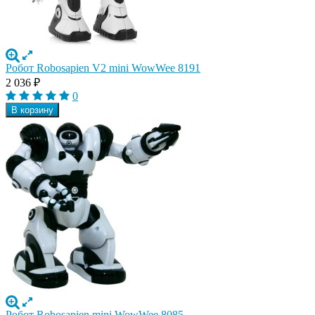
Робот Robosapien V2 mini WowWee 8191
2 036
₽
0
В корзину
Робот Robosapien mini WowWee 8085