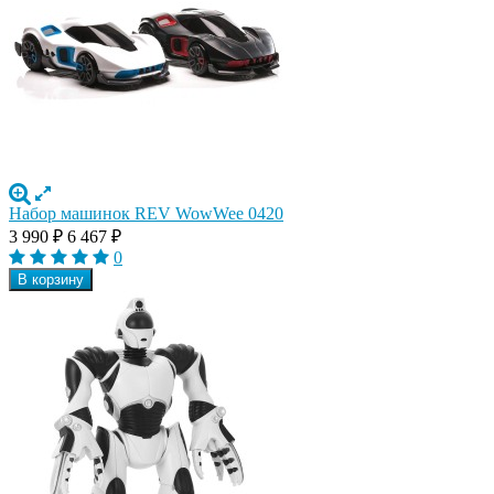
Набор машинок REV WowWee 0420
3 990
₽
6 467
₽
0
В корзину