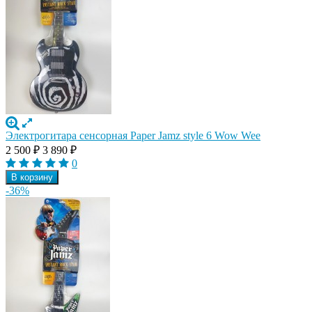
Электрогитара сенсорная Paper Jamz style 6 Wow Wee
2 500
₽
3 890
₽
0
В корзину
-36%