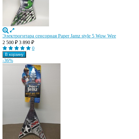
Электрогитара сенсорная Paper Jamz style 5 Wow Wee
2 500
₽
3 890
₽
0
В корзину
-36%