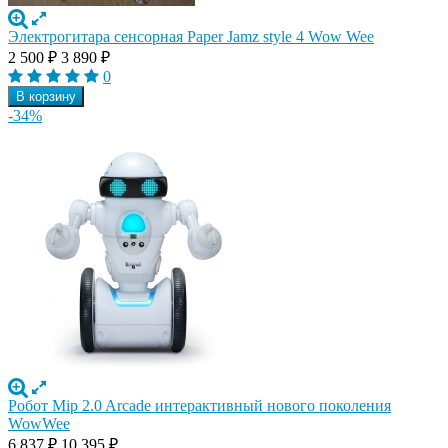
Электрогитара сенсорная Paper Jamz style 4 Wow Wee
2 500
₽
3 890
₽
0
В корзину
-34%
Робот Mip 2.0 Arcade интерактивный нового поколения
WowWee
6 837
₽
10 395
₽