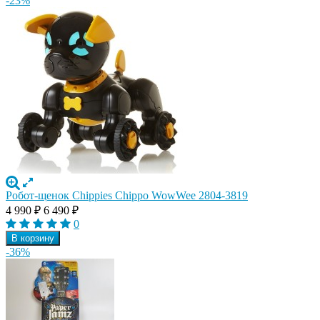
-23%
Робот-щенок Chippies Chippo WowWee 2804-3819
4 990
₽
6 490
₽
0
В корзину
-36%