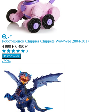
Робот-щенок Chippies Chippete WowWee 2804-3817
4 990
₽
6 490
₽
0
В корзину
-29%