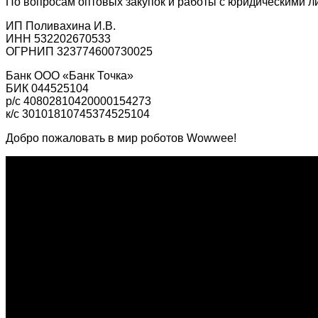
По вопросам оптовых закупок и работы с юридическими л
ИП Поливахина И.В.
ИНН 532202670533
ОГРНИП 323774600730025
Банк ООО «Банк Точка»
БИК 044525104
р/с 40802810420000154273
к/с 30101810745374525104
Добро пожаловать в мир роботов Wowwee!