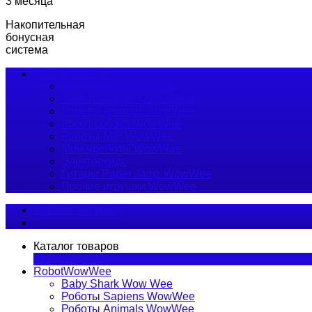
3 месяца
Накопительная
бонусная
система
RobotWowWee
Baby Shark Wow Wee
Роботы Sapiens WowWee
Роботы Animals WowWee
Робот собака WowWee
Роботы MiP WowWee
Мини-роботы WowWee
Электрокидс
Гитары Paper Jamz WowWee
Прочие игрушки WowWee
Каталог товаров
Каталог товаров
×
RobotWowWee
Baby Shark Wow Wee
Роботы Sapiens WowWee
Роботы Animals WowWee