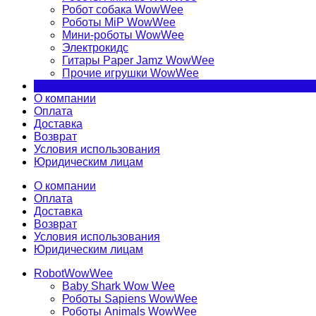
Робот собака WowWee
Роботы MiP WowWee
Мини-роботы WowWee
Электрокидс
Гитары Paper Jamz WowWee
Прочие игрушки WowWee
Страницы
О компании
Оплата
Доставка
Возврат
Условия использования
Юридическим лицам
О компании
Оплата
Доставка
Возврат
Условия использования
Юридическим лицам
RobotWowWee
Baby Shark Wow Wee
Роботы Sapiens WowWee
Роботы Animals WowWee