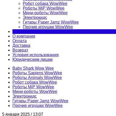
Робот собака WowWee
Роботы MiP WowWee
Мини-роботы WowWee
Электрокидс
Гитары Paper Jamz WowWee
Прочие игрушки WowWee
Страницы
О компании
Оплата
Доставка
Возврат
Условия использования
Юридическим лицам
Baby Shark Wow Wee
Роботы Sapiens WowWee
Роботы Animals WowWee
Робот собака WowWee
Роботы MiP WowWee
Мини-роботы WowWee
Электрокидс
Гитары Paper Jamz WowWee
Прочие игрушки WowWee
5 января 2025 / 13:07