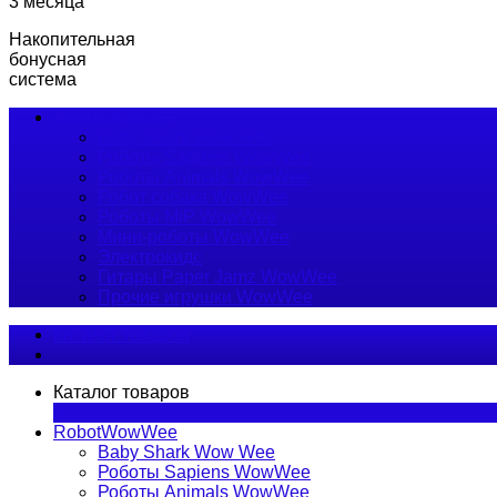
3 месяца
Накопительная
бонусная
система
RobotWowWee
Baby Shark Wow Wee
Роботы Sapiens WowWee
Роботы Animals WowWee
Робот собака WowWee
Роботы MiP WowWee
Мини-роботы WowWee
Электрокидс
Гитары Paper Jamz WowWee
Прочие игрушки WowWee
Каталог товаров
Каталог товаров
×
RobotWowWee
Baby Shark Wow Wee
Роботы Sapiens WowWee
Роботы Animals WowWee